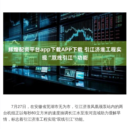
7月27日，在安徽省芜湖市无为市，引江济淮凤凰颈泵站内的两
台机组正以每秒80立方米的速度抽调长江水至淮河流域助力缓解旱
情，标志着引江济淮工程实现“双线引江”功能。