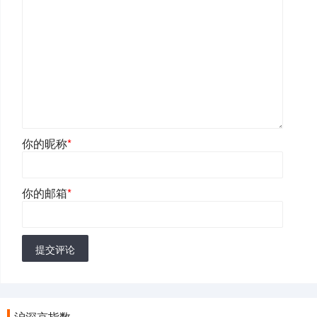
你的昵称
*
你的邮箱
*
提交评论
沪深京指数