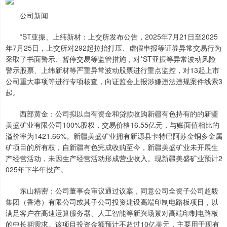
公司新闻
*ST亚振、上纬新材：上交所发布公告，2025年7月21日至2025
年7月25日，上交所对292起拉抬打压、虚假申报等证券异常交易行为
采取了书面警示、暂停交易等监管措施，对*ST亚振等异常波动风险
警示股票、上纬新材等严重异常波动股票进行重点监控，对13起上市
公司重大事项等进行专项核查，向证监会上报涉嫌违法违规案件线索3
起。
西部黄金：公司拟以自有资金和贷款收购新疆有色持有的的新疆
美盛矿业有限公司100%股权，交易价格16.55亿元，与账面值相比的
溢价率为1421.66%。新疆美盛矿业拥有新源县卡特巴阿苏金铜多金属
矿项目的所有权，自新疆有色完成收购至今，新疆美盛矿业未开展生
产经营活动，未因生产经营活动形成营业收入。现新疆美盛矿业预计2
025年下半年投产。
东山精密：公司董事会审议通过议案，同意公司全资子公司超毅
集团（香港）有限公司或其子公司投资建设高端印制电路板项目，以
满足客户在高速运算服务器、人工智能等新兴场景对高端印制电路板
的中长期需求。该项目投资金额预计不超过10亿美元，主要用于现有