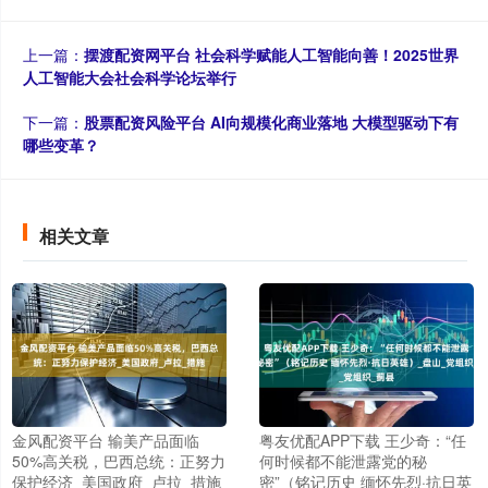
上一篇：
摆渡配资网平台 社会科学赋能人工智能向善！2025世界
人工智能大会社会科学论坛举行
下一篇：
股票配资风险平台 AI向规模化商业落地 大模型驱动下有
哪些变革？
相关文章
金风配资平台 输美产品面临
粤友优配APP下载 王少奇：“任
50%高关税，巴西总统：正努力
何时候都不能泄露党的秘
保护经济_美国政府_卢拉_措施
密”（铭记历史 缅怀先烈·抗日英