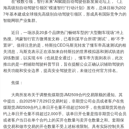
在“模数引领，智行未来”AI赋能自动驾驶创新发展论坛上，《上
海高级别自动驾驶引领区“模速智行”行动计划》发布，总体目标为202
7年基本建成全球领先高级别自动驾驶引领区，形成具有国际竞争力的
智能网联产业集群。
近日，一场涉及20多个品牌热门畅销车型的“大型翻车现场”冲上
热搜。鸿蒙智行官方微博发文称，已看到某平台所谓“测试”，称“不予
置评”。值得注意的是，特斯拉CEO马斯克转发了懂车帝高速测试的相
关消息，马斯克表示正在添加来自特斯拉的世界模拟器和测试轨道的
训练数据，以实现 6/6（也就是全通过）。懂车帝方面则表示，此次
推出的是一档辅助驾驶科普节目，旨在提醒公众正确认识辅助驾驶的
相关功能和安全边界，提高安全驾驶意识，未做过任何官方排名。
焦煤：
大商所发布关于调整焦煤期货JM2509合约交易限额的通知。其
中提出，自2025年7月29日交易时起，非期货公司会员或者客户在焦
煤期货JM2509合约上单日开仓量不得超过500手，在焦煤期货其他合
约上单日开仓量不得超过2,000手。该单日开仓量是指非期货公司会员
或者客户当日在单个合约上的买开仓数量与卖开仓数量之和。套期保
值交易和做市交易的开仓数量不受上述标准限制。具有实际控制关系