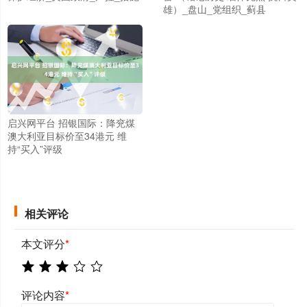
雄）_盘山_党组织_蓟县
启兴网平台 招银国际：降兖煤
澳大利亚目标价至34港元 维
持“买入”评级
相关评论
本文评分
*
评论内容
*