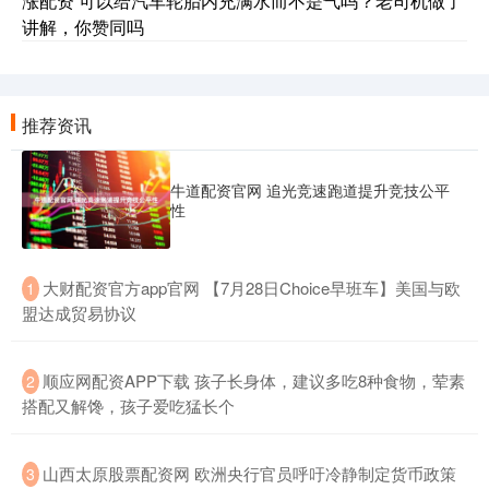
涨配资 可以给汽车轮胎内充满水而不是气吗？老司机做了
讲解，你赞同吗
推荐资讯
牛道配资官网 追光竞速跑道提升竞技公平
性
​大财配资官方app官网 【7月28日Choice早班车】美国与欧
1
盟达成贸易协议
​顺应网配资APP下载 孩子长身体，建议多吃8种食物，荤素
2
搭配又解馋，孩子爱吃猛长个
​山西太原股票配资网 欧洲央行官员呼吁冷静制定货币政策
3