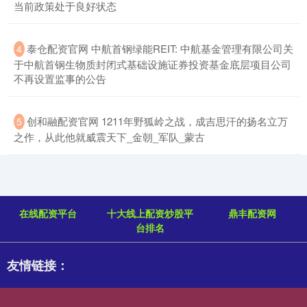
当前政策处于良好状态
​泰仓配资官网 中航首钢绿能REIT: 中航基金管理有限公司关
4
于中航首钢生物质封闭式基础设施证券投资基金底层项目公司
不再设置监事的公告
​创和融配资官网 1211年野狐岭之战，成吉思汗的扬名立万
5
之作，从此他就威震天下_金朝_军队_蒙古
在线配资平台
十大线上配资炒股平
鼎丰配资网
台排名
友情链接：