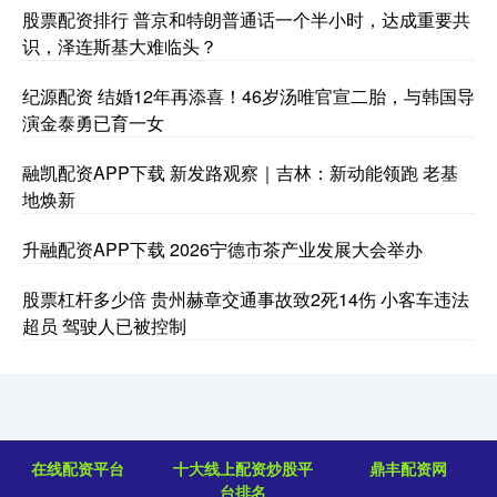
股票配资排行 普京和特朗普通话一个半小时，达成重要共
识，泽连斯基大难临头？
纪源配资 结婚12年再添喜！46岁汤唯官宣二胎，与韩国导
演金泰勇已育一女
融凯配资APP下载 新发路观察｜吉林：新动能领跑 老基
地焕新
升融配资APP下载 2026宁德市茶产业发展大会举办
股票杠杆多少倍 贵州赫章交通事故致2死14伤 小客车违法
超员 驾驶人已被控制
在线配资平台
十大线上配资炒股平
鼎丰配资网
台排名