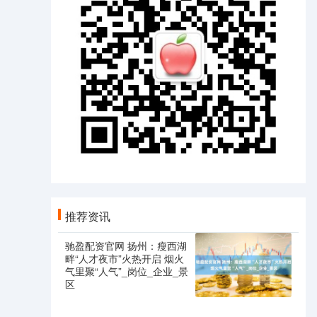
推荐资讯
驰盈配资官网 扬州：瘦西湖
畔“人才夜市”火热开启 烟火
气里聚“人气”_岗位_企业_景
区