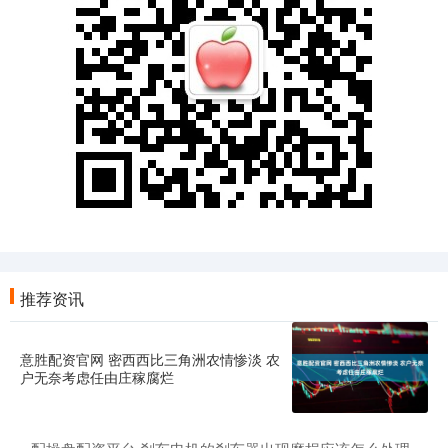
推荐资讯
意胜配资官网 密西西比三角洲农情惨淡 农
户无奈考虑任由庄稼腐烂